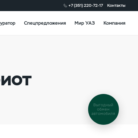
+7 (351) 220-72-17
Контакты
уратор
Спецпредложения
Мир УАЗ
Компания
риот
Выгодный
обмен
автомобиля