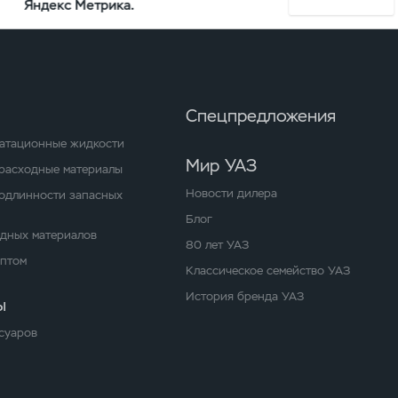
Яндекс Метрика.
ия сервиса
Спецпредложения
уатационные жидкости
Мир УАЗ
расходные материалы
Новости дилера
одлинности запасных
Блог
одных материалов
80 лет УАЗ
оптом
Классическое семейство УАЗ
История бренда УАЗ
ы
суаров