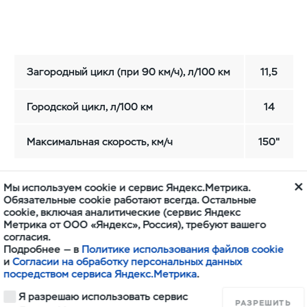
Загородный цикл (при 90 км/ч), л/100 км
11,5
Городской цикл, л/100 км
14
Максимальная скорость, км/ч
150"
Мы используем cookie и сервис Яндекс.Метрика.
Обязательные cookie работают всегда. Остальные
cookie, включая аналитические (сервис Яндекс
Метрика от ООО «Яндекс», Россия), требуют вашего
согласия.
Подробнее — в
Политике использования файлов cookie
ние и ремонт
Поддержка владельцев
и
Согласии на обработку персональных данных
посредством сервиса Яндекс.Метрика
.
бслуживание
Гарантийное обслуживание
Я разрешаю использовать сервис
 инструкции
Клиентская поддержка
РАЗРЕШИТЬ