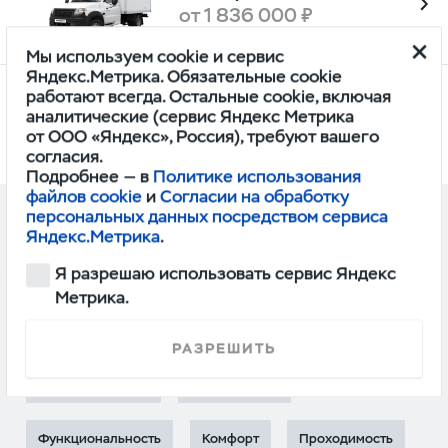
от 1 836 000 ₽
Мы используем cookie и сервис
Яндекс.Метрика. Обязательные cookie
работают всегда. Остальные cookie, включая
Рефрижератор
аналитические (сервис Яндекс Метрика
от 2 047 500 ₽
от ООО «Яндекс», Россия), требуют вашего
согласия.
Подробнее — в
Политике использования
файлов cookie
и
Согласии на обработку
персональных данных посредством сервиса
ОБЗОРЫ
Яндекс.Метрика
.
Я разрешаю использовать сервис Яндекс
Все
Видео
Статьи
Метрика.
РАЗДЕЛЫ
РАЗРЕШИТЬ
Универсальность
Безопасность
Функциональность
Комфорт
Проходимость