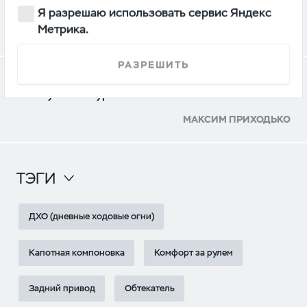
фургона от УАЗ с газобалонным оборудованием
Я разрешаю использовать сервис Яндекс
Метрика.
АЛЕКСЕЙ БАТУШЕНКО
РАЗРЕШИТЬ
Как едет УАЗ «Профи» за миллион: плюсы
и минусы конкурента «ГАЗели»
МАКСИМ ПРИХОДЬКО
ТЭГИ
ДХО (дневные ходовые огни)
Капотная компоновка
Комфорт за рулем
Задний привод
Обтекатель