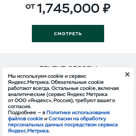
1,745,000
СМОТРЕТЬ
ДРУГИЕ ОБЗОРЫ
Мы используем cookie и сервис
Яндекс.Метрика. Обязательные cookie
работают всегда. Остальные cookie, включая
аналитические (сервис Яндекс Метрика
УАЗ Профи превратили в уникальный
от ООО «Яндекс», Россия), требуют вашего
топливозаправщик
согласия.
Подробнее — в
Политике использования
СТАНИСЛАВ ВЬЮГА
файлов cookie
и
Согласии на обработку
персональных данных посредством сервиса
Яндекс.Метрика
.
Легко ли быть водителем «Профи»: тест-драйв