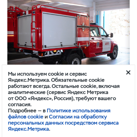
Мы используем cookie и сервис
Яндекс.Метрика. Обязательные cookie
работают всегда. Остальные cookie, включая
аналитические (сервис Яндекс Метрика
В хозяйственном отсеке с рольставнями
от ООО «Яндекс», Россия), требуют вашего
располагается самое разнообразное
согласия.
Подробнее — в
Политике использования
спасательное оборудование, а также пожарные
файлов cookie
и
Согласии на обработку
рукава и огнетушители. На крыше отсека, куда
персональных данных посредством сервиса
ведут лесенки на корме, закреплена
Яндекс.Метрика
.
трехколенная лестница.