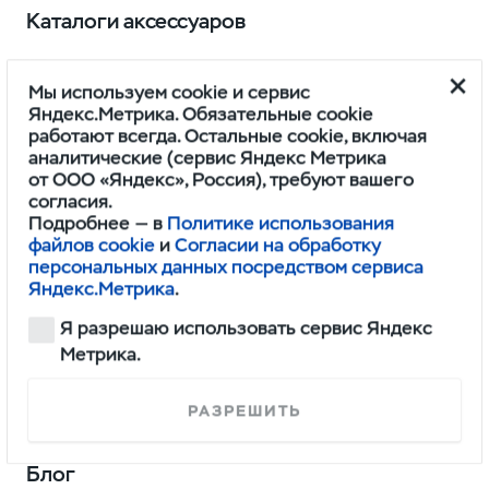
Каталоги аксессуаров
Мы используем cookie и сервис
Поддержка владельцев
Яндекс.Метрика. Обязательные cookie
работают всегда. Остальные cookie, включая
аналитические (сервис Яндекс Метрика
Гарантийное обслуживание
от ООО «Яндекс», Россия), требуют вашего
согласия.
Клиентская поддержка
Подробнее — в
Политике использования
файлов cookie
и
Согласии на обработку
персональных данных посредством сервиса
Яндекс.Метрика
.
Спецпредложения
Я разрешаю использовать сервис Яндекс
Метрика.
Мир УАЗ
РАЗРЕШИТЬ
Новости дилера
Блог