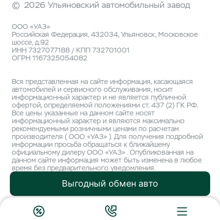
©
2026 Ульяновский автомобильный завод
ООО «УАЗ»
Российская Федерация, 432034, Ульяновск, Московское
шоссе, д.92
ИНН 7327077188 / КПП 732701001
ОГРН 1167325054082
Вся представленная на сайте информация, касающаяся
автомобилей и сервисного обслуживания, носит
информационный характер и не является публичной
офертой, определяемой положениями ст. 437 (2) ГК РФ.
Все цены указанные на данном сайте носят
информационный характер и являются максимально
рекомендуемыми розничными ценами по расчетам
производителя ( ООО «УАЗ» ). Для получения подробной
информации просьба обращаться к ближайшему
официальному дилеру ООО «УАЗ» . Опубликованная на
данном сайте информация может быть изменена в любое
время без предварительного уведомления.
Выгодный обмен авто